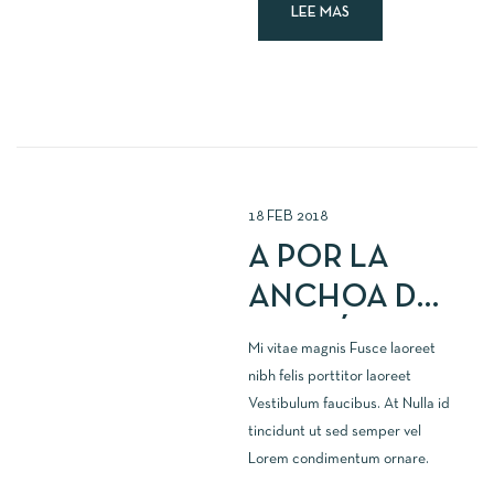
LEE MAS
18
FEB
2018
A POR LA
ANCHOA DEL
CANTÁBRICO
Mi vitae magnis Fusce laoreet
100%
nibh felis porttitor laoreet
Vestibulum faucibus. At Nulla id
ARAGONESA
tincidunt ut sed semper vel
Lorem condimentum ornare.