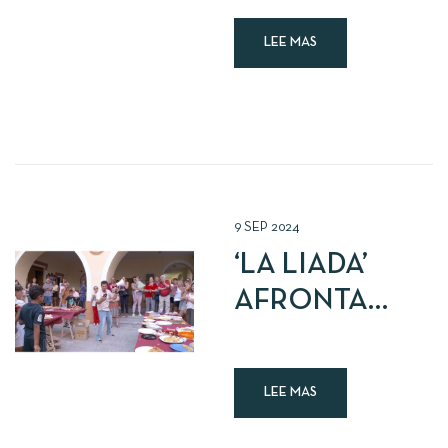
EN SALÓN
LEE MAS
GOURMETS
(HERALDO)
9
SEP
2024
‘LA LIADA’
AFRONTA
UN RETO
CON
LEE MAS
MUCHOS
HUEVOS EN