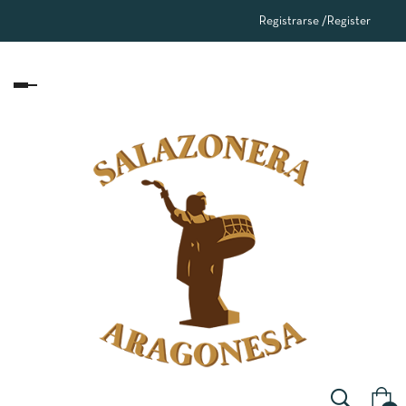
Registrarse
/
Register
Navegación
de
palanca