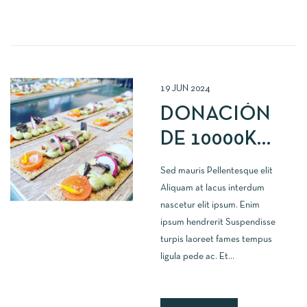
ALBALATE
DEL
ARZOBISPO
19
JUN
2024
DONACIÓN
DE 10000KG
DE
Sed mauris Pellentesque elit
ALIMENTOS
Aliquam at lacus interdum
nascetur elit ipsum. Enim
ipsum hendrerit Suspendisse
turpis laoreet fames tempus
ligula pede ac. Et...